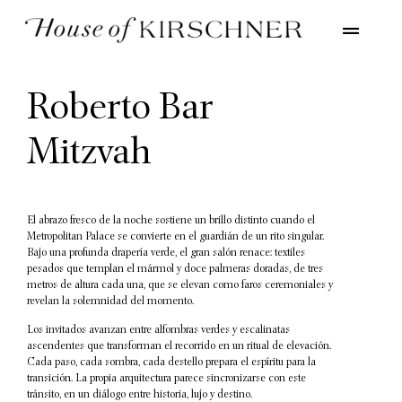
Roberto Bar
Mitzvah
El abrazo fresco de la noche sostiene un brillo distinto cuando el
Metropolitan Palace se convierte en el guardián de un rito singular.
Bajo una profunda drapería verde, el gran salón renace: textiles
pesados que templan el mármol y doce palmeras doradas, de tres
metros de altura cada una, que se elevan como faros ceremoniales y
revelan la solemnidad del momento.
Los invitados avanzan entre alfombras verdes y escalinatas
ascendentes que transforman el recorrido en un ritual de elevación.
Cada paso, cada sombra, cada destello prepara el espíritu para la
transición. La propia arquitectura parece sincronizarse con este
tránsito, en un diálogo entre historia, lujo y destino.