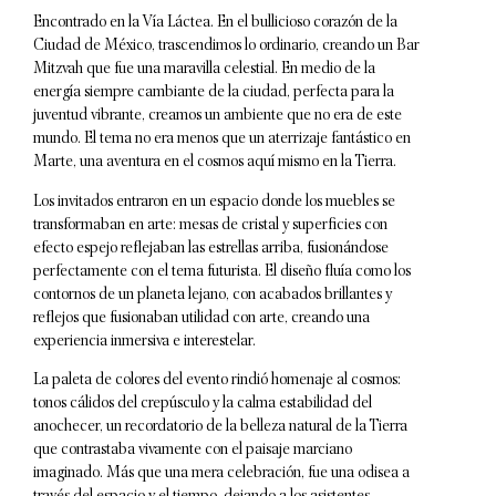
Encontrado en la Vía Láctea. En el bullicioso corazón de la
Ciudad de México, trascendimos lo ordinario, creando un Bar
Mitzvah que fue una maravilla celestial. En medio de la
energía siempre cambiante de la ciudad, perfecta para la
juventud vibrante, creamos un ambiente que no era de este
mundo. El tema no era menos que un aterrizaje fantástico en
Marte, una aventura en el cosmos aquí mismo en la Tierra.
Los invitados entraron en un espacio donde los muebles se
transformaban en arte: mesas de cristal y superficies con
efecto espejo reflejaban las estrellas arriba, fusionándose
perfectamente con el tema futurista. El diseño fluía como los
contornos de un planeta lejano, con acabados brillantes y
reflejos que fusionaban utilidad con arte, creando una
experiencia inmersiva e interestelar.
La paleta de colores del evento rindió homenaje al cosmos:
tonos cálidos del crepúsculo y la calma estabilidad del
anochecer, un recordatorio de la belleza natural de la Tierra
que contrastaba vivamente con el paisaje marciano
imaginado. Más que una mera celebración, fue una odisea a